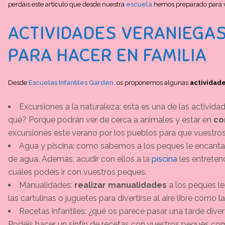
perdáis este artículo que desde nuestra
escuela
hemos preparado para v
ACTIVIDADES VERANIEGAS
PARA HACER EN FAMILIA
Desde
Escuelas Infantiles Garden,
os proponemos algunas
actividade
Excursiones a la naturaleza: esta es una de las activida
qué? Porque podrán ver de cerca a animales y estar en
con
excursiones este verano por los pueblos para que vuestros 
Agua y piscina: como sabemos a los peques le encanta
de agua. Además, acudir con ellos a la
piscina
les entreten
cuáles podéis ir con vuestros peques.
Manualidades:
realizar manualidades
a los peques les
las cartulinas o juguetes para divertirse al aire libre com
Recetas infantiles: ¿qué os parece pasar una tarde diver
Podéis hacer un sinfín de recetas con vuestros peques co