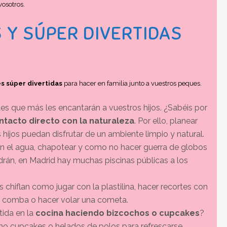
osotros.
 Y SÚPER DIVERTIDAS
s súper divertidas
para hacer en familia junto a vuestros peques.
des que más les encantarán a vuestros hijos. ¿Sabéis por
tacto directo con la naturaleza
. Por ello, planear
hijos puedan disfrutar de un ambiente limpio y natural.
n el agua, chapotear y como no hacer guerra de globos
drán, en Madrid hay muchas piscinas públicas a los
 chiflan como jugar con la plastilina, hacer recortes con
o la comba o hacer volar una cometa.
tida en la
cocina haciendo bizcochos o cupcakes
?
mo cupcakes o helados de polos para refrescarse.