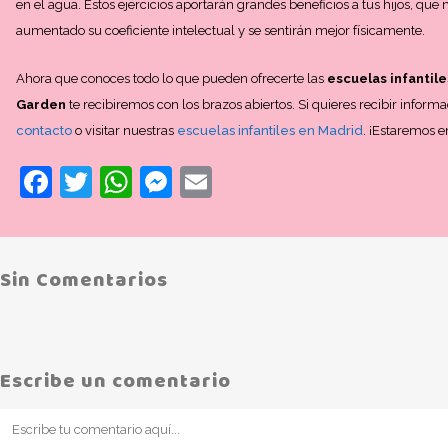
en el agua. Estos ejercicios aportarán grandes beneficios a tus hijos, que
aumentado su coeficiente intelectual y se sentirán mejor físicamente.
Ahora que conoces todo lo que pueden ofrecerte las
escuelas infantile
Garden
te recibiremos con los brazos abiertos. Si quieres recibir inform
contacto
o visitar nuestras
escuelas infantiles en Madrid
. ¡Estaremos e
Facebook
Twitter
WhatsApp
Messenger
Email
Sin Comentarios
Escribe un comentario