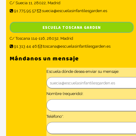
C/ Suecia 11, 28022, Madrid
91 775 95 57
suecia@escuelasinfantilesgarden.es
ESCUELA TOSCANA GARDEN
C/ Toscana 114-116, 28032, Madrid
91 313 44 46
toscana@escuelasinfantilesgarden.es
Mándanos un mensaje
Escuela dónde desea enviar su mensaje:
Nombre (requerido):
Teléfono*: