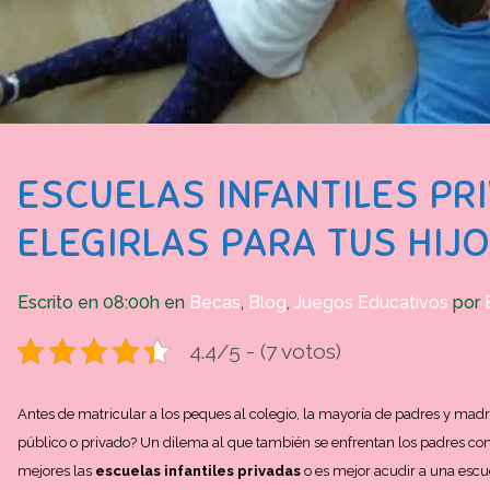
ESCUELAS INFANTILES PR
ELEGIRLAS PARA TUS HIJ
Escrito en 08:00h
en
Becas
,
Blog
,
Juegos Educativos
por
4.4/5 - (7 votos)
Antes de matricular a los peques al colegio, la mayoría de padres y madr
público o privado? Un dilema al que también se enfrentan los padres 
mejores las
escuelas infantiles privadas
o es mejor acudir a una escue