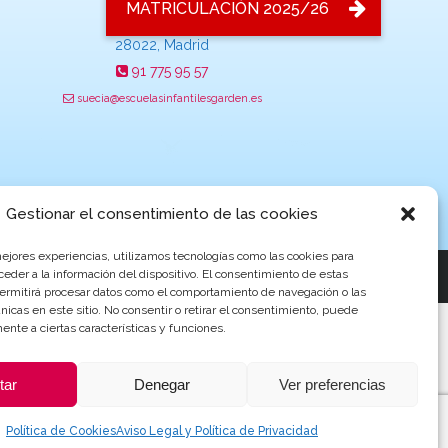
C/ Suecia 11,
28022, Madrid
91 775 95 57
suecia@escuelasinfantilesgarden.es
Gestionar el consentimiento de las cookies
mejores experiencias, utilizamos tecnologías como las cookies para
a por
ProvidersWeb
eder a la información del dispositivo. El consentimiento de estas
permitirá procesar datos como el comportamiento de navegación o las
únicas en este sitio. No consentir o retirar el consentimiento, puede
ente a ciertas características y funciones.
tar
Denegar
Ver preferencias
Política de Cookies
Aviso Legal y Política de Privacidad