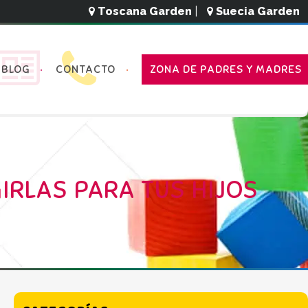
Toscana Garden
|
Suecia Garden
BLOG
CONTACTO
ZONA DE PADRES Y MADRES
IRLAS PARA TUS HIJOS