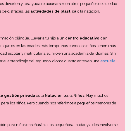
s divierten y les ayuda relacionarse con otros pequeños de su edad.
as de disfraces, las
actividades de plástica
o la natación.
rmación bilingüe. Llevar a tu hijo a un
centro educativo con
ya que es en las edades más tempranas cando los niños tienen más
edad escolar y matricular a su hijo en una academia de idiomas. Sin
l aprendizaje del segundo idioma cuanto antes en una
escuela
de gestión privada
es la
Natación para Niños
. Hay muchos
 para los niños. Pero cuando nos referimos a pequeños menores de
ación para niños enseñarán a los pequeños a nadar y a desenvolverse