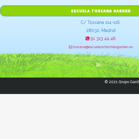
ESCUELA TOSCANA GARDEN
C/ Toscana 114-116,
28032, Madrid
91 313 44 46
toscana@escuelasinfantilesgarden.es
© 2021 Grupo Gard