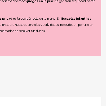
 mediante divertidos
juegos en la piscina
ganarán seguridad, verán
s privadas
, la decisión está en tu mano. En
Escuelas Infantiles
ación sobre nuestros servicios y actividades, no dudes en ponerte en
ncantados de resolver tus dudas!