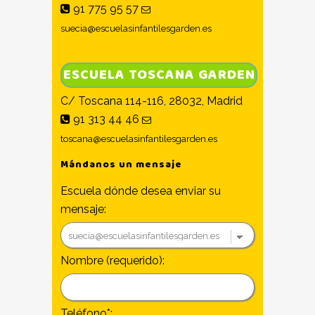
91 775 95 57
suecia@escuelasinfantilesgarden.es
ESCUELA TOSCANA GARDEN
C/ Toscana 114-116, 28032, Madrid
91 313 44 46
toscana@escuelasinfantilesgarden.es
Mándanos un mensaje
Escuela dónde desea enviar su
mensaje:
Nombre (requerido):
Teléfono*: