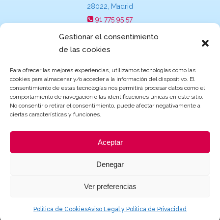
28022, Madrid
91 775 95 57
suecia@escuelasinfantilesgarden.es
Gestionar el consentimiento
de las cookies
Para ofrecer las mejores experiencias, utilizamos tecnologías como las
cookies para almacenar y/o acceder a la información del dispositivo. El
Becas y ayudas de Educación
consentimiento de estas tecnologías nos permitirá procesar datos como el
comportamiento de navegación o las identificaciones únicas en este sitio.
No consentir o retirar el consentimiento, puede afectar negativamente a
ciertas características y funciones.
Aceptar
Denegar
Ver preferencias
© 2021 Grupo Garden |
Aviso Legal y Política de Privacidad
|
Política de
Cookies
| Página creada por
ProvidersWeb
Política de Cookies
Aviso Legal y Política de Privacidad
Directorio Web Gratis