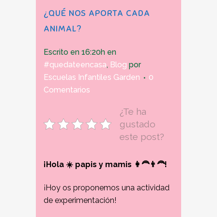
¿QUÉ NOS APORTA CADA
ANIMAL?
Escrito en 16:20h
en
#quedateencasa
,
Blog
por
Escuelas Infantiles Garden
0
Comentarios
¿Te ha
gustado
este post?
¡Hola ☀️ papis y mamis 👩‍🦰👨‍🦰!
¡Hoy os proponemos una actividad
de experimentación!