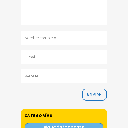
CATEGORÍAS
#quedateencasa