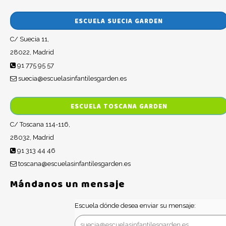
ESCUELA SUECIA GARDEN
C/ Suecia 11,
28022, Madrid
91 775 95 57
suecia@escuelasinfantilesgarden.es
ESCUELA TOSCANA GARDEN
C/ Toscana 114-116,
28032, Madrid
91 313 44 46
toscana@escuelasinfantilesgarden.es
Mándanos un mensaje
Escuela dónde desea enviar su mensaje: