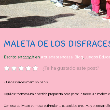
MALETA DE LOS DISFRACE
Escrito en 11:51h
en
#quedateencasa
,
Blog
,
Juegos Educa
¿Te ha gustado este post?
¡Buenas tardes mamis y papis!
Aquí os traemos una divertida propuesta para pasar la tarde: ¡La maleta de
Con esta actividad vamos a estimular la capacidad creativa y el desarroll