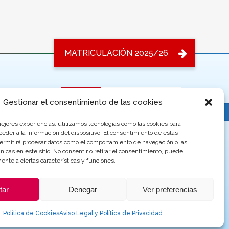
Becas y ayudas de Educación
Gestionar el consentimiento de las cookies
ESCUELA SUECIA GARDEN
mejores experiencias, utilizamos tecnologías como las cookies para
C/ Suecia 11,
eder a la información del dispositivo. El consentimiento de estas
permitirá procesar datos como el comportamiento de navegación o las
28022, Madrid
únicas en este sitio. No consentir o retirar el consentimiento, puede
91 775 95 57
ente a ciertas características y funciones.
suecia@escuelasinfantilesgarden.es
tar
Denegar
Ver preferencias
Política de Cookies
Aviso Legal y Política de Privacidad