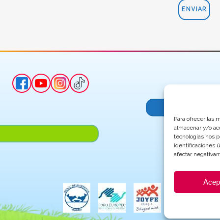
Para ofrecer las 
almacenar y/o acc
tecnologías nos 
identificaciones 
afectar negativam
Acep