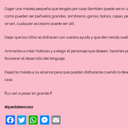
Coger una maleta pequeña que tengáis por casa (también puede servir una
como pueden ser pañuelos grandes, sombreros, gorras, bolsos, capas, pelu
sirvan…cualquier accesorio puede ser útil.
Dejar que los niños se disfracen con vuestra ayuda y que den rienda suel
Animarles a crear historias y a elegir el personaje que desean, hacerles
favorecer el desarrollo del lenguaje.
Dejad la maleta a su alcance para que puedan disfrazarse cuando lo des
casa .
‼️
Lo van a pasar en grande
‼️
#quedateencasa
Facebook
Twitter
WhatsApp
Messenger
Email