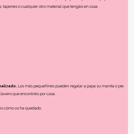
, tapones o cualquier otro material que tengáis en casa.
nalizado.
Los más pequeñines pueden regalar a papa su manita o pie
llavero que encontréis por casa.
éis cómo os ha quedado.