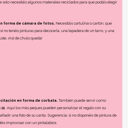
e solo necesitáis algunos materiales reciclados para que podáis elegir
en forma de cámara de fotos.
Necesitáis cartulina o cartón, que
si no tenéis pinturas para decorarla, una tapadera de un tarro, y una
uste. ¡Así de chulo queda!
licitación en forma de corbata.
También puede servir como
s
📖
. Aquí los más peques pueden personalizar el regalo con su
ñadir una foto de su carita. Sugerencia: si no disponéis de pintura de
éis improvisar con un pintalabios.