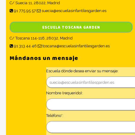
C/ Suecia 11, 28022, Madrid
91 775 95 57
suecia@escuelasinfantilesgarden.es
ESCUELA TOSCANA GARDEN
C/ Toscana 114-116, 28032, Madrid
91 313 44 46
toscana@escuelasinfantilesgarden.es
Mándanos un mensaje
Escuela dónde desea enviar su mensaje:
Nombre (requerido):
Teléfono*: