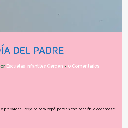
ÍA DEL PADRE
por
Escuelas Infantiles Garden
0 Comentarios
a preparar su regalito para papá, pero en esta ocasión le cedemos el