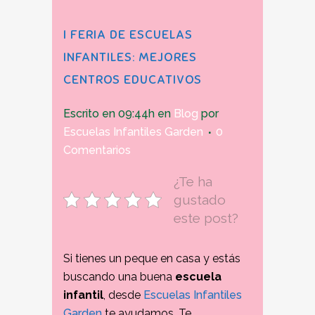
I FERIA DE ESCUELAS
INFANTILES: MEJORES
CENTROS EDUCATIVOS
Escrito en 09:44h
en
Blog
por
Escuelas Infantiles Garden
0
Comentarios
¿Te ha
gustado
este post?
Si tienes un peque en casa y estás
buscando una buena
escuela
infantil
, desde
Escuelas Infantiles
Garden
te ayudamos. Te