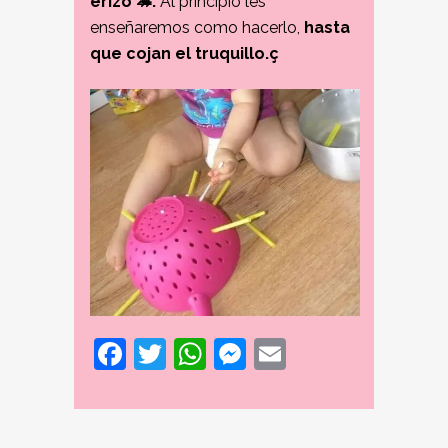
erizo 🦔.
Al principio les
enseñaremos como hacerlo,
hasta
que cojan el truquillo.ç
Facebook
Twitter
WhatsApp
Messenger
Email