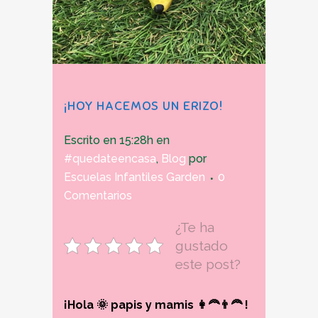
¡HOY HACEMOS UN ERIZO!
Escrito en 15:28h
en
#quedateencasa
,
Blog
por
Escuelas Infantiles Garden
0
Comentarios
¿Te ha
gustado
este post?
¡Hola 🌞 papis y mamis 👩‍🦰👨‍🦰 !