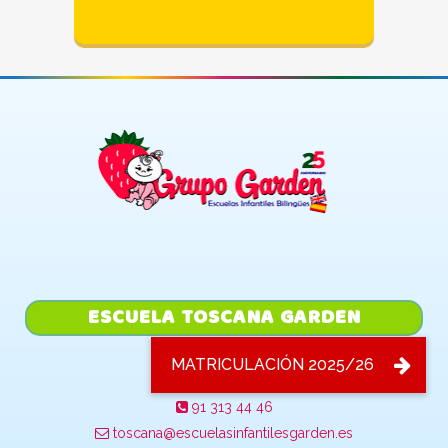
ESCUELA TOSCANA GARDEN
C/ Toscana 114-116,
28032, Madrid
91 313 44 46
toscana@escuelasinfantilesgarden.es