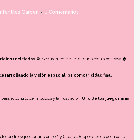
Infantiles Garden
0 Comentarios
ales reciclados ♻️.
Seguramente que los que tengáis por casa 🏠
esarrollando la visión espacial, psicomotricidad fina,
 para el control de impulsos y la frustración.
Uno de los juegos más
olo tendréis que cortarlo entre 2 y 6 partes (dependiendo de la edad