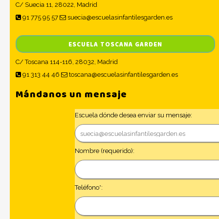
C/ Suecia 11, 28022, Madrid
91 775 95 57
suecia@escuelasinfantilesgarden.es
ESCUELA TOSCANA GARDEN
C/ Toscana 114-116, 28032, Madrid
91 313 44 46
toscana@escuelasinfantilesgarden.es
Mándanos un mensaje
Escuela dónde desea enviar su mensaje:
Nombre (requerido):
Teléfono*: