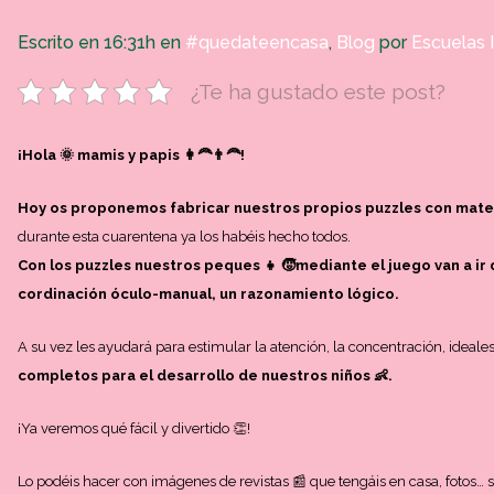
Escrito en 16:31h
en
#quedateencasa
,
Blog
por
Escuelas 
¿Te ha gustado este post?
¡Hola 🌞 mamis y papis 👩‍🦰👨‍🦰!
Hoy os proponemos fabricar nuestros propios puzzles con materi
durante esta cuarentena ya los habéis hecho todos.
Con los puzzles nuestros peques 👧 🧒mediante el juego van a ir d
cordinación óculo-manual, un razonamiento lógico.
A su vez les ayudará para estimular la atención, la concentración, ideales
completos para el desarrollo de nuestros niños 👶.
¡Ya veremos qué fácil y divertido 👏!
Lo podéis hacer con imágenes de revistas 📰 que tengáis en casa, fotos… s