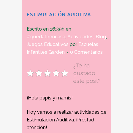
ESTIMULACIÓN AUDITIVA
Escrito en 16:39h
en
#quedateencasa
,
Actividades
,
Blog
,
Juegos Educativos
por
Escuelas
Infantiles Garden
0 Comentarios
¿Te ha
gustado
este post?
¡Hola papis y mamis!
Hoy vamos a realizar actividades de
Estimulación Auditiva.
¡Prestad
atención!