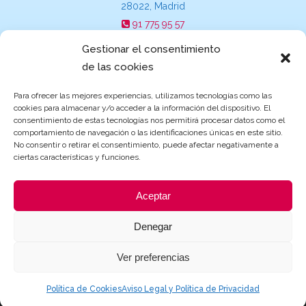
28022, Madrid
91 775 95 57
suecia@escuelasinfantilesgarden.es
Gestionar el consentimiento
de las cookies
Para ofrecer las mejores experiencias, utilizamos tecnologías como las
cookies para almacenar y/o acceder a la información del dispositivo. El
Becas y ayudas de Educación
consentimiento de estas tecnologías nos permitirá procesar datos como el
comportamiento de navegación o las identificaciones únicas en este sitio.
No consentir o retirar el consentimiento, puede afectar negativamente a
ciertas características y funciones.
Aceptar
Denegar
Ver preferencias
© 2021 Grupo Garden |
Aviso Legal y Política de Privacidad
|
Política de
Cookies
| Página creada por
ProvidersWeb
Política de Cookies
Aviso Legal y Política de Privacidad
Directorio Web Gratis