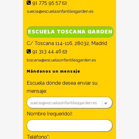
91 775 95 57
suecia@escuelasinfantilesgarden.es
ESCUELA TOSCANA GARDEN
C/ Toscana 114-116, 28032, Madrid
91 313 44 46
toscana@escuelasinfantilesgarden.es
Mándanos un mensaje
Escuela dónde desea enviar su
mensaje:
Nombre (requerido):
Teléfono*: