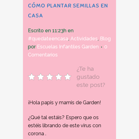
CÓMO PLANTAR SEMILLAS EN
CASA
Escrito en 11:23h
en
#quedateencasa
,
Actividades
,
Blog
por
Escuelas Infantiles Garden
0
Comentarios
¿Te ha
gustado
este post?
¡Hola papis y mamis de Garden!
¿Qué tal estáis? Espero que os
estéis librando de este virus con
corona .