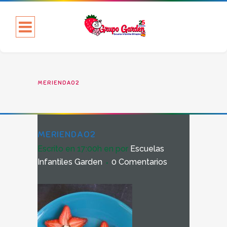
MERIENDA02
MERIENDA02
Escrito en 17:00h
en
por
Escuelas
Infantiles Garden
0 Comentarios