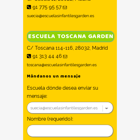
91 775 95 57
suecia@escuelasinfantilesgarden.es
ESCUELA TOSCANA GARDEN
C/ Toscana 114-116, 28032, Madrid
91 313 44 46
toscana@escuelasinfantilesgarden.es
Mándanos un mensaje
Escuela dónde desea enviar su
mensaje:
Nombre (requerido):