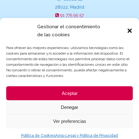
28022, Madrid
91 775 95 57
suecia@escuelasinfantilesgarden.es
Gestionar el consentimiento
de las cookies
Para ofrecer las mejores experiencias, utilizamos tecnologías como las
cookies para almacenar y/o acceder a la información del dispositivo. El
Becas y ayudas de Educación
consentimiento de estas tecnologías nos permitirá procesar datos como el
comportamiento de navegación o las identificaciones únicas en este sitio.
No consentir o retirar el consentimiento, puede afectar negativamente a
ciertas características y funciones.
Aceptar
Denegar
Ver preferencias
© 2021 Grupo Garden |
Aviso Legal y Política de Privacidad
|
Política de
Cookies
| Página creada por
ProvidersWeb
Política de Cookies
Aviso Legal y Política de Privacidad