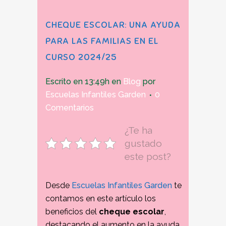
CHEQUE ESCOLAR: UNA AYUDA
PARA LAS FAMILIAS EN EL
CURSO 2024/25
Escrito en 13:49h
en
Blog
por
Escuelas Infantiles Garden
0
Comentarios
¿Te ha
gustado
este post?
Desde
Escuelas Infantiles Garden
te
contamos en este artículo los
beneficios del
cheque escolar
,
destacando el aumento en la ayuda