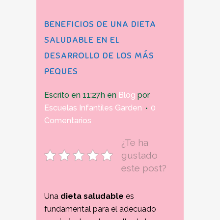
BENEFICIOS DE UNA DIETA
SALUDABLE EN EL
DESARROLLO DE LOS MÁS
PEQUES
Escrito en 11:27h
en
Blog
por
Escuelas Infantiles Garden
0
Comentarios
¿Te ha
gustado
este post?
Una
dieta saludable
es
fundamental para el adecuado