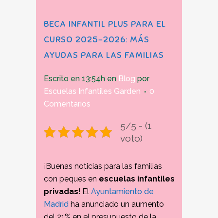
BECA INFANTIL PLUS PARA EL
CURSO 2025-2026: MÁS
AYUDAS PARA LAS FAMILIAS
Escrito en 13:54h
en
Blog
por
Escuelas Infantiles Garden
0
Comentarios
5/5 - (1
voto)
¡Buenas noticias para las familias
con peques en
escuelas infantiles
privadas
! El
Ayuntamiento de
Madrid
ha anunciado un aumento
del 21% en el presupuesto de la