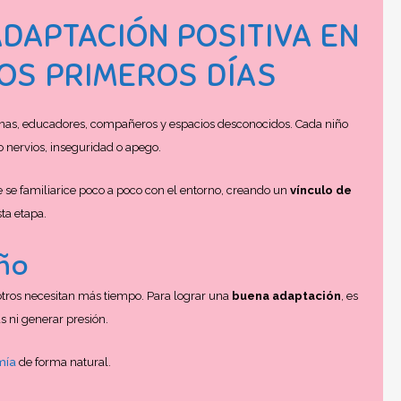
ADAPTACIÓN POSITIVA EN
LOS PRIMEROS DÍAS
nas, educadores, compañeros y espacios desconocidos. Cada niño
 nervios, inseguridad o apego.
se familiarice poco a poco con el entorno, creando un
vínculo de
ta etapa.
iño
otros necesitan más tiempo. Para lograr una
buena adaptación
, es
s ni generar presión.
mía
de forma natural.