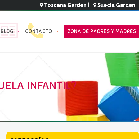
Toscana Garden
|
Suecia Garden
BLOG
CONTACTO
ZONA DE PADRES Y MADRES
ELA INFANTIL?