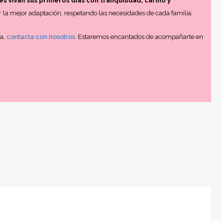
s vivan sus primeros días con tranquilidad, cariño y
r la mejor adaptación, respetando las necesidades de cada familia.
da,
contacta con nosotros
. Estaremos encantados de acompañarte en