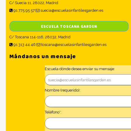
C/ Suecia 11, 28022, Madrid
91 775 95 57
suecia@escuelasinfantilesgarden.es
ESCUELA TOSCANA GARDEN
C/ Toscana 114-116, 28032, Madrid
91 313 44 46
toscana@escuelasinfantilesgarden.es
Mándanos un mensaje
Escuela dónde desea enviar su mensaje:
Nombre (requerido):
Teléfono*: