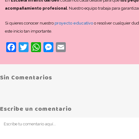
En
Escuela Infantil Garden
cuidamos cada detalle para que
los peque
acompañamiento profesional
. Nuestro equipo trabaja para garantiza
Si quieres conocer nuestro
proyecto educativo
o resolver cualquier du
este inicio tan importante.
Facebook
Twitter
WhatsApp
Messenger
Email
Sin Comentarios
Escribe un comentario