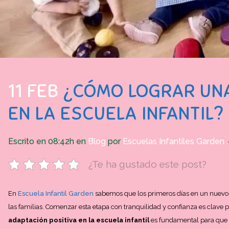
11 FEB
¿CÓMO LOGRAR UNA
EN LA ESCUELA INFANTIL?
Escrito en 08:42h
en
Blog
por
Escuelas Infantiles Garden
¿Te ha gustado este post?
En
Escuela Infantil Garden
sabemos que los primeros días en un nuevo
las familias. Comenzar esta etapa con tranquilidad y confianza es clave p
adaptación positiva en la escuela infantil
es fundamental para que l