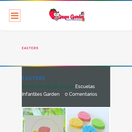
EASTER5
EASTER5
Escrito en 15:18h
en
por
Escuelas
Infantiles Garden
0 Comentarios