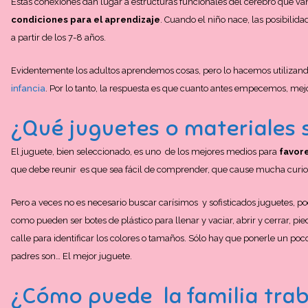
Estas conexiones dan lugar a estructuras funcionales del cerebro que van 
condiciones para el aprendizaje
. Cuando el niño nace, las posibili
a partir de los 7-8 años.
Evidentemente los adultos aprendemos cosas, pero lo hacemos utilizand
infancia
. Por lo tanto, la respuesta es que cuanto antes empecemos, mejo
¿Qué juguetes o materiales
El juguete, bien seleccionado, es uno de los mejores medios para
favore
que debe reunir es que sea fácil de comprender, que cause mucha curios
Pero a veces no es necesario buscar carísimos y sofisticados juguetes, p
como pueden ser botes de plástico para llenar y vaciar, abrir y cerrar, pi
calle para identificar los colores o tamaños. Sólo hay que ponerle un poc
padres son… El mejor juguete.
¿Cómo puede la familia tra