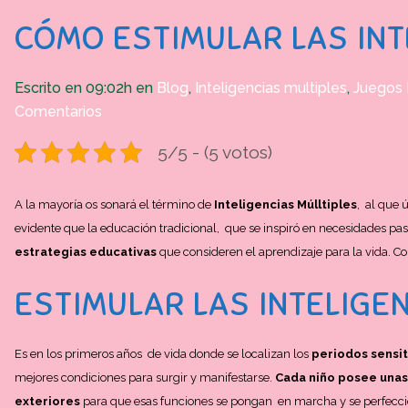
CÓMO ESTIMULAR LAS INT
Escrito en 09:02h
en
Blog
,
Inteligencias multiples
,
Juegos 
Comentarios
5/5 - (5 votos)
A la mayoría os sonará el término de
Inteligencias Múlltiples
, al que 
evidente que la educación tradicional, que se inspiró en necesidades pa
estrategias educativas
que consideren el aprendizaje para la vida. 
ESTIMULAR LAS INTELIGE
Es en los primeros años de vida donde se localizan los
periodos sensit
mejores condiciones para surgir y manifestarse.
Cada niño posee unas
exteriores
para que esas funciones se pongan en marcha y se perfecc