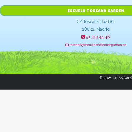
ESCUELA TOSCANA GARDEN
C/ Toscana 114-116,
28032, Madrid
91 313 44 46
toscana@escuelasinfantilesgarden.es
© 2021 Grupo Gard