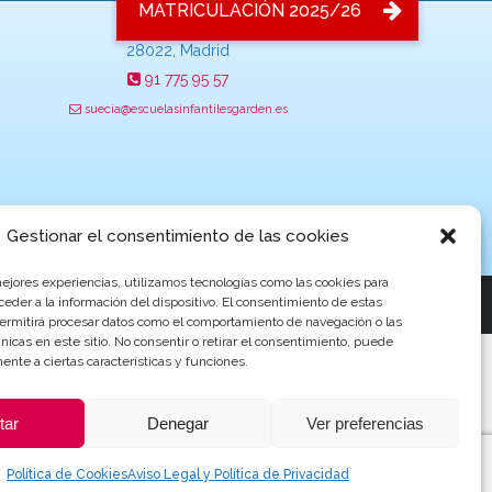
C/ Suecia 11,
28022, Madrid
91 775 95 57
suecia@escuelasinfantilesgarden.es
Gestionar el consentimiento de las cookies
mejores experiencias, utilizamos tecnologías como las cookies para
a por
ProvidersWeb
eder a la información del dispositivo. El consentimiento de estas
permitirá procesar datos como el comportamiento de navegación o las
únicas en este sitio. No consentir o retirar el consentimiento, puede
ente a ciertas características y funciones.
tar
Denegar
Ver preferencias
Política de Cookies
Aviso Legal y Política de Privacidad