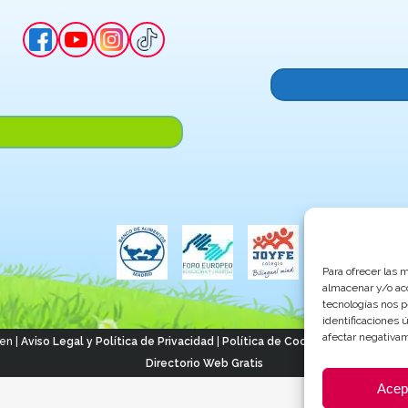
Para ofrecer las 
almacenar y/o acc
tecnologías nos 
identificaciones 
afectar negativam
en |
Aviso Legal y Política de Privacidad
|
Política de Cookies
| Página cread
Directorio Web Gratis
Acep