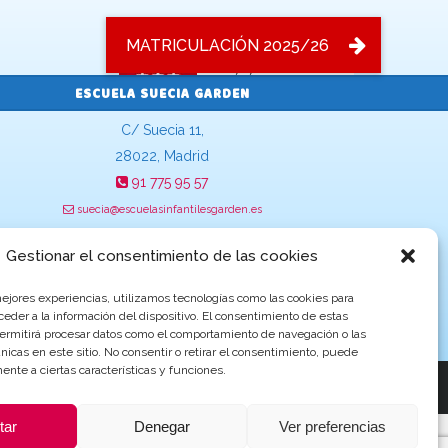
Becas y ayudas de Educación
ESCUELA SUECIA GARDEN
C/ Suecia 11,
28022, Madrid
91 775 95 57
suecia@escuelasinfantilesgarden.es
Gestionar el consentimiento de las cookies
mejores experiencias, utilizamos tecnologías como las cookies para
eder a la información del dispositivo. El consentimiento de estas
permitirá procesar datos como el comportamiento de navegación o las
únicas en este sitio. No consentir o retirar el consentimiento, puede
ente a ciertas características y funciones.
a por
ProvidersWeb
tar
Denegar
Ver preferencias