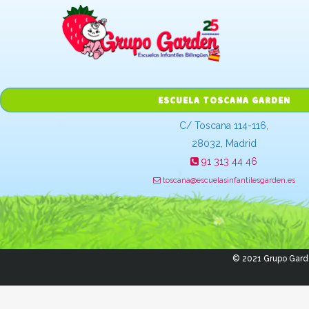
ESCUELA TOSCANA GARDEN
C/ Toscana 114-116,
28032, Madrid
91 313 44 46
toscana@escuelasinfantilesgarden.es
© 2021 Grupo Gard