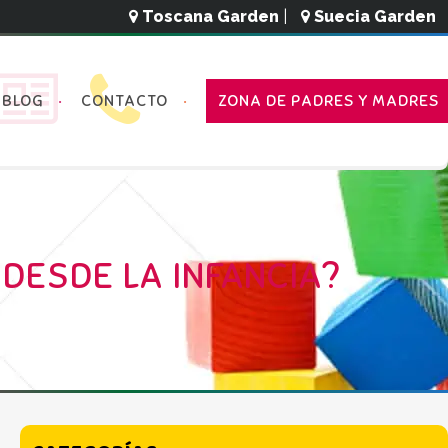
Toscana Garden
|
Suecia Garden
BLOG
CONTACTO
ZONA DE PADRES Y MADRES
 DESDE LA INFANCIA?