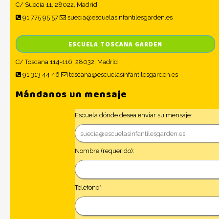
C/ Suecia 11, 28022, Madrid
91 775 95 57
suecia@escuelasinfantilesgarden.es
ESCUELA TOSCANA GARDEN
C/ Toscana 114-116, 28032, Madrid
91 313 44 46
toscana@escuelasinfantilesgarden.es
Mándanos un mensaje
Escuela dónde desea enviar su mensaje:
Nombre (requerido):
Teléfono*: