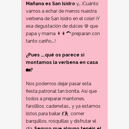
Mañana es San Isidro
y… ¡Cuánto
vamos a echar de menos nuestra
verbena de San Isidro en el cole! ¡Y
esa degustación de dulces 🍪 que
papa y mama 👨👩‍🦱 preparan con
tanto cariño….!
¿Pues ….qué os parece si
montamos la verbena en casa
🏡?
Nos podemos dejar pasar esta
fiesta patronal tan bonita. Así que
todos a preparar mantones,
farolillos, cadenetas… y ya estamos
listos para bailar 💃🕺, comer
barquillos, rosquillas y disfrutar el
día.
Seguro que alguno tenéis el