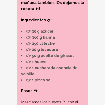
mañana también. ¡Os dejamos la
receta 🍴!
Ingredientes 🍚:
👉 35 g azúcar
👉 350 g harina
👉 250 cl leche
👉 20 g levadura
👉 50 g aceite de girasol
👉 1 huevo
👉 1 cucharada esencia de
vainilla
👉 1 pizca sal
Pasos 🍴:
Mezclamos los huevos 🥚, con el