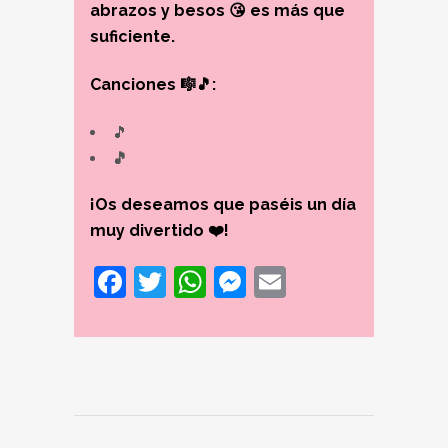
abrazos y besos 😘 es más que
suficiente.
Canciones 🎼🎵:
🎵
🎵
¡Os deseamos que paséis un día
muy divertido ❤️!
Facebook
Twitter
WhatsApp
Messenger
Email