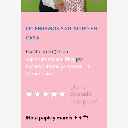
CELEBRAMOS SAN ISIDRO EN
CASA
Escrito en 16:31h
en
#quedateencasa
,
Blog
por
Escuelas Infantiles Garden
0
Comentarios
¿Te ha
gustado
este post?
¡Hola papis y mamis 👨👩‍🦱!