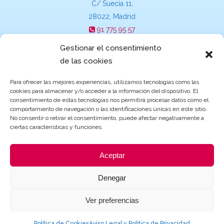
C/ Suecia 11,
28022, Madrid
91 775 95 57
suecia@escuelasinfantilesgarden.es
Gestionar el consentimiento
de las cookies
Para ofrecer las mejores experiencias, utilizamos tecnologías como las
cookies para almacenar y/o acceder a la información del dispositivo. El
Becas y ayudas de Educación
consentimiento de estas tecnologías nos permitirá procesar datos como el
comportamiento de navegación o las identificaciones únicas en este sitio.
No consentir o retirar el consentimiento, puede afectar negativamente a
ciertas características y funciones.
Aceptar
Denegar
Ver preferencias
© 2021 Grupo Garden |
Aviso Legal y Política de Privacidad
|
Política de
Cookies
| Página creada por
ProvidersWeb
Política de Cookies
Aviso Legal y Política de Privacidad