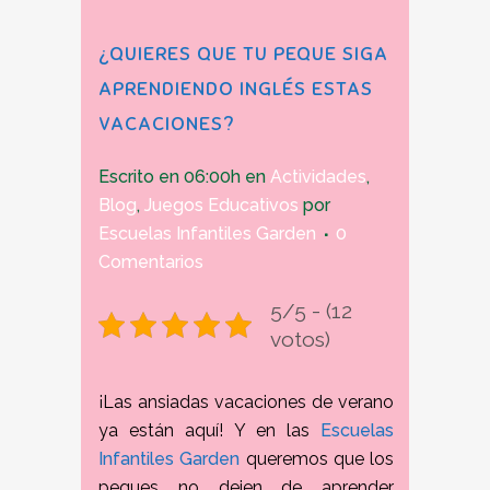
¿QUIERES QUE TU PEQUE SIGA
APRENDIENDO INGLÉS ESTAS
VACACIONES?
Escrito en 06:00h
en
Actividades
,
Blog
,
Juegos Educativos
por
Escuelas Infantiles Garden
0
Comentarios
5/5 - (12
votos)
¡Las ansiadas vacaciones de verano
ya están aquí! Y en las
Escuelas
Infantiles Garden
queremos que los
peques no dejen de aprender